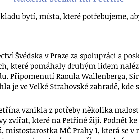
ladu bytí, místa, které potřebujeme, abyc
tví Švédska v Praze za spolupráci a pos
ch, které pomáhaly druhým lidem naléz
odu. Připomenutí Raoula Wallenberga, Si
hla je ve Velké Strahovské zahradě, kde s
etřína vznikla z potřeby několika malos
 zvířat, které na Petříně žijí. Podnět ke
, místostarostka MČ Prahy 1, která se v r