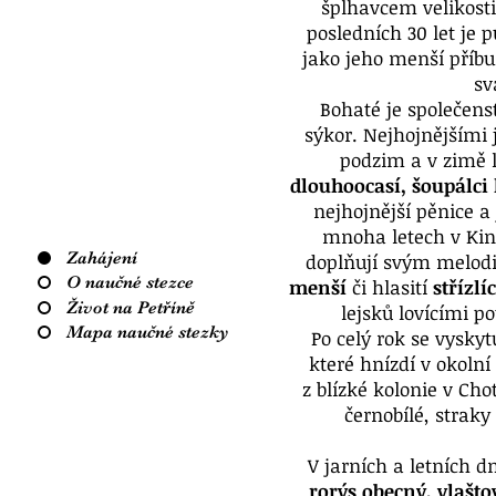
šplhavcem velikosti
posledních 30 let je 
jako jeho menší příbu
sv
Bohaté je společen
sýkor. Nejhojnějšími
podzim a v zimě l
dlouhoocasí, šoupálci
nejhojnější pěnice a
mnoha letech v Kinsk
Zahájení
doplňují svým melo
O naučné stezce
menší
či hlasití
střízlíc
Život na Petříně
lejsků lovícími p
Mapa naučné stezky
Po celý rok se vysky
které hnízdí v okolní
z blízké kolonie v Ch
černobílé, strak
V jarních a letních d
rorýs obecný, vlašto