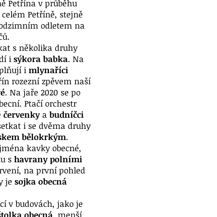
ně Petřína v průběhu
 celém Petříně, stejně
d podzimním odletem na
čů.
at s několika druhy
dí i
sýkora babka
. Na
plňují i
mlynaříci
třín rozezní zpěvem naší
vé
. Na jaře 2020 se po
becní. Ptačí orchestr
é
červenky
a
budníčci
etkat i se dvěma druhy
skem bělokrkým
.
zejména kavky obecné,
lu s
havrany polními
rvení, na první pohled
y je
sojka obecná
cí v budovách, jako je
štolka obecná
, menší