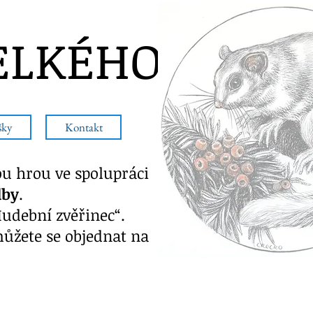
ELKÉHO
šky
Kontakt
u hrou ve spolupráci
dby
.
udební zvěřinec“.
můžete se objednat na