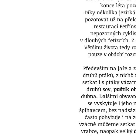
konce léta poz
Díky několika jezírká
pozorovat už na přel
restaurací Petřín
nepozorných cyklis
v dlouhých řetízcích. Z
Většinu života tedy r
pouze v období rozm
Především na jaře a z
druhů ptáků, z nichž
setkat i s ptáky vázan
druhů sov,
puštík o
dubna. Dalšími obyvate
se vyskytuje i jeho
šplhavcem, bez nadsáz
často pohybuje i na 
vzácně můžeme setkat 
vrabce, naopak velký