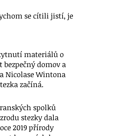
hom se cítili jistí, je
kytnutí materiálů o
t bezpečný domov a
ra Nicolase Wintona
tezka začíná.
tranských spolků
 zrodu stezky dala
oce 2019 přírody