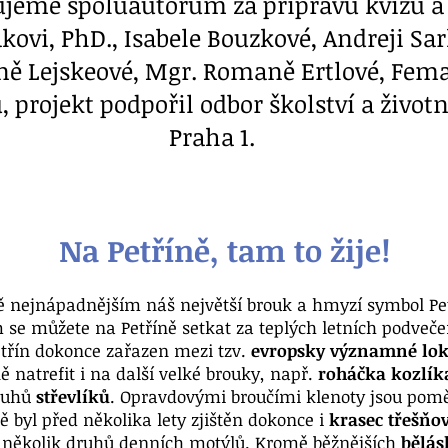
kujeme spoluautorům za přípravu kvízu a
kovi, PhD., Isabele Bouzkové, Andreji Sa
ně Lejskeové, Mgr. Romaně Ertlové, Feman
rojekt podpořil odbor školství a život
Praha 1.
Na Petříně, tam to žije!
itě nejnápadnějším náš největší brouk a hmyzí symbol Pe
 se můžete na Petříně setkat za teplých letních podvečer
etřín dokonce zařazen mezi tzv.
evropsky významné lok
ě natrefit i na další velké brouky, např.
roháčka kozlík
druhů
střevlíků
. Opravdovými broučími klenoty jsou pom
 byl před několika lety zjištěn dokonce i
krasec třešňo
i několik druhů denních motýlů. Kromě běžnějších
bělás