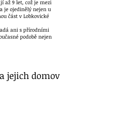
í až 9 let, což je mezi
 je ojedinělý nejen u
nou část v Lobkovické
zadá ani s přírodními
současné podobě nejen
 a jejich domov