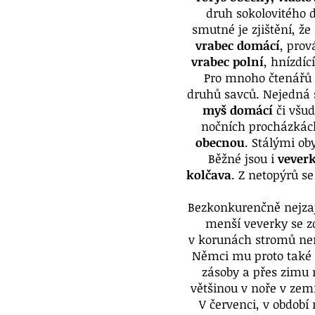
druh sokolovitého d
smutné je zjištění, že
vrabec domácí
, prov
vrabec polní
, hnízdí
Pro mnoho čtenářů 
druhů savců. Nejedná 
myš domácí
či všu
nočních procházkác
obecnou
. Stálými ob
Běžné jsou i
vever
kolčava
. Z netopýrů se
Bezkonkurenčně nejza
menší veverky se zd
v korunách stromů nen
Němci mu proto také ř
zásoby a přes zimu 
většinou v noře v zemi
V červenci, v období