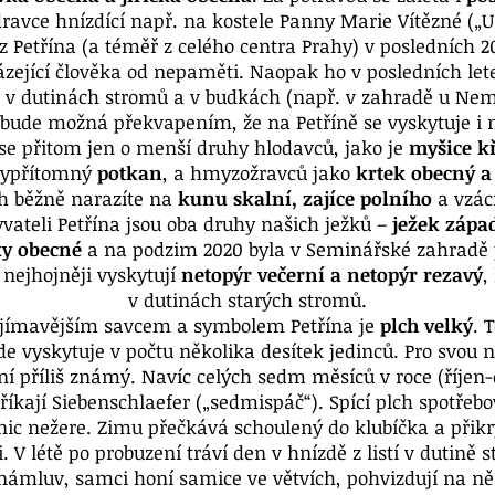
ravce hnízdící např. na kostele Panny Marie Vítězné („U
 z Petřína (a téměř z celého centra Prahy) v posledních 
ázející člověka od nepaměti. Naopak ho v posledních let
cí v dutinách stromů a v budkách (např. v zahradě u Ne
bude možná překvapením, že na Petříně se vyskytuje i m
se přitom jen o menší druhy hlodavců, jako je
myšice kř
dypřítomný
potkan
, a hmyzožravců jako
krtek obecný a
h běžně narazíte na
kunu skalní, zajíce polního
a vzá
yvateli Petřína jsou oba druhy našich ježků –
ježek zápa
ky obecné
a na podzim 2020 byla v Seminářské zahradě
 nejhojněji vyskytují
netopýr večerní a netopýr rezavý
,
v dutinách starých stromů.
jímavějším savcem a symbolem Petřína je
plch velký
. 
e vyskytuje v počtu několika desítek jedinců. Pro svou no
í příliš známý. Navíc celých sedm měsíců v roce (říjen
íkají Siebenschlaefer („sedmispáč“). Spící plch spotřeb
nic nežere. Zimu přečkává schoulený do klubíčka a přik
. V létě po probuzení tráví den v hnízdě z listí v dutině s
 námluv, samci honí samice ve větvích, pohvizdují na ně 