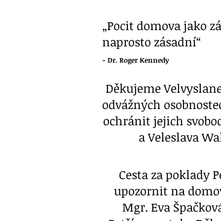
„Pocit domova jako zák
naprosto zásadní“
- Dr. Roger Kennedy
Děkujeme Velvyslanec
odvážných osobnoste
ochránit jejich svob
a Veleslava Wa
Cesta za poklady P
upozornit na domovy
Mgr. Eva Špačková