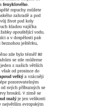
a
fenyklového
.
ospělé ropuchy můžete
inského zahradě a pod
vůj život pod koly
puch kladou vajíčka
 žabky opouštějící vodu.
lci a v dospělosti pak
i beznohou ještěrku,
těno zde bylo téměř 80
 svahům se zde můžeme
 jeden z našich větších
i však od prosince do
apoud velký
a vzácněji
lépe pozorovatelným
l od svých příbuzných se
rvy brouků. V zimě se
oud malý
je jen velikosti
 je největším evropským