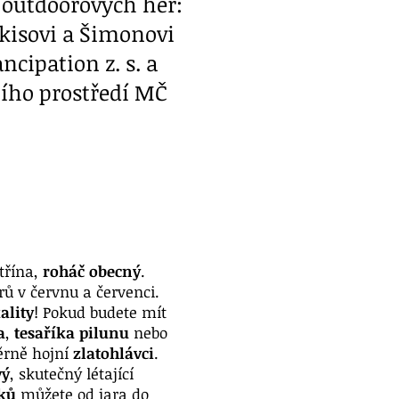
 outdoorových her:
rkisovi a Šimonovi
cipation z. s. a
ního prostředí MČ
třína,
roháč obecný
.
ů v červnu a červenci.
ality
! Pokud budete mít
a
,
tesaříka pilunu
nebo
ěrně hojní
zlatohlávci
.
vý
, skutečný létající
ků
můžete od jara do