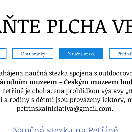
ŇTE PLCHA V
Omalovánky
Naučná stezka
Předná
ahájena naučná stezka spojena s outdoorovo
árodním muzeem - Českým muzeem hu
 Petříně je obohacena prohlídkou výstavy „H
í a rodiny s dětmi jsou provázeny lektory, 
petrinskainiciativa@gmail.com.
Naučná stezka na Petříně