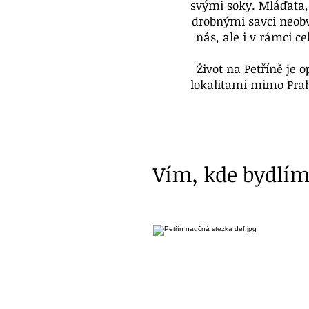
svými soky. Mláďata, k
drobnými savci neobv
nás, ale i v rámci c
Život na Petříně je 
lokalitami mimo Prah
Vím, kde bydlím 