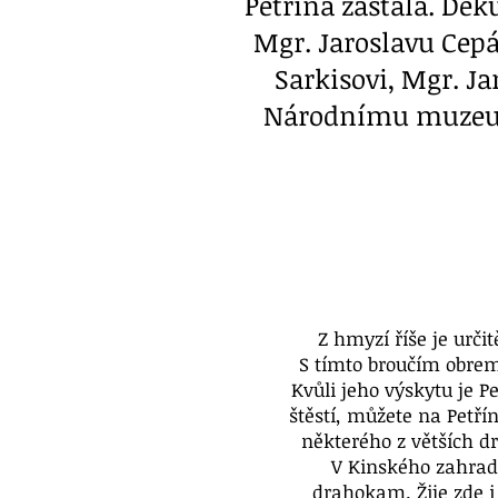
Petřína zastala. Dě
Mgr. Jaroslavu Cepá
Sarkisovi, Mgr. Ja
Národnímu muzeu, p
Z hmyzí říše je urč
S tímto broučím obrem
Kvůli jeho výskytu je P
štěstí, můžete na Petřín
některého z větších 
V Kinského zahradě
drahokam. Žije zde 