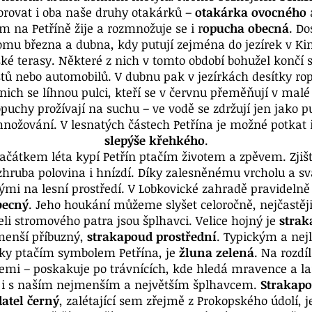
orovat i oba naše druhy otakárků –
otakárka ovocného
m na Petříně žije a rozmnožuje se i r
opucha obecná
. D
omu března a dubna, kdy putují zejména do jezírek v K
ské terasy. Některé z nich v tomto období bohužel končí s
tů nebo automobilů. V dubnu pak v jezírkách desítky ro
 nich se líhnou pulci, kteří se v červnu přeměňují v malé
opuchy prožívají na suchu – ve vodě se zdržují jen jako pu
nožování. V lesnatých částech Petřína je možné potkat 
slepýše křehkého
.
ačátkem léta kypí Petřín ptačím životem a zpěvem. Zjiš
 zhruba polovina i hnízdí. Díky zalesněnému vrcholu a
ými na lesní prostředí. V Lobkovické zahradě pravidelně
becný
. Jeho houkání můžeme slyšet celoročně, nejčastěj
li stromového patra jsou šplhavci. Velice hojný je
strak
 menší příbuzný,
strakapoud prostřední
. Typickým a nej
ky ptačím symbolem Petřína, je
žluna zelená
. Na rozdí
zemi – poskakuje po trávnících, kde hledá mravence a la
i s naším nejmenším a největším šplhavcem.
Strakap
datel černý
, zalétající sem zřejmě z Prokopského údolí,