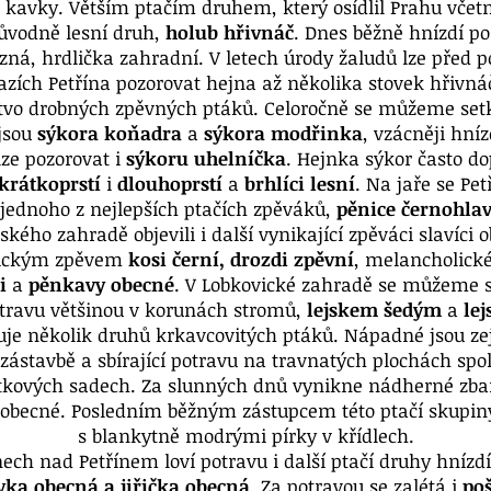
 kavky. Větším ptačím druhem, který osídlil Prahu včet
původně lesní druh,
holub hřivnáč
. Dnes běžně hnízdí po
zná, hrdlička zahradní. V letech úrody žaludů lze pře
azích Petřína pozorovat hejna až několika stovek hřivná
stvo drobných zpěvných ptáků. Celoročně se můžeme setk
 jsou
sýkora koňadra
a
sýkora modřinka
, vzácněji hníz
ze pozorovat i
sýkoru uhelníčka
. Hejnka sýkor často do
 krátkoprstí
i
dlouhoprstí
a
brhlíci lesní
. Na jaře se Pe
 jednoho z nejlepších ptačích zpěváků,
pěnice černohla
ého zahradě objevili i další vynikající zpěváci slavíci o
dickým zpěvem
kosi černí, drozdi zpěvní
, melancholick
i
a
pěnkavy obecné
. V Lobkovické zahradě se můžeme s
otravu většinou v korunách stromů,
lejskem šedým
a
lej
tuje několik druhů krkavcovitých ptáků. Nápadné jsou 
 zástavbě a sbírající potravu na travnatých plochách spo
otkových sadech. Za slunných dnů vynikne nádherné zba
y obecné. Posledním běžným zástupcem této ptačí skupin
s blankytně modrými pírky v křídlech.
nech nad Petřínem loví potravu i další ptačí druhy hnízdí
vka obecná a jiřička obecná
. Za potravou se zalétá i
po