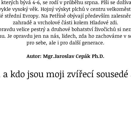
terých bývá 4-6, se rodí v průběhu srpna. Plši se dožívaj
ykle vysoký věk. Hojný výskyt plchů v centru velkoměsta
elé střední Evropy. Na Petříně obývají především zalesně
zahradě a vrcholové části kolem Hladové zdi.
opravdu velice pestrý a druhové bohatství živočichů si ne
u. Je opravdu jen na nás, lidech, zda ho zachováme v 
pro sebe, ale i pro další generace.
Autor: Mgr.Jaroslav Cepák Ph.D.
a kdo jsou moji zvířecí sousedé