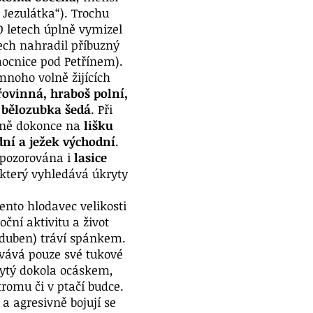
 Jezulátka“). Trochu
20 letech úplně vymizel
ech nahradil příbuzný
mocnice pod Petřínem).
noho volně žijících
ovinná, hraboš polní,
 bělozubka šedá
. Při
cně dokonce na
lišku
dní a ježek východní
.
 pozorována i
lasice
 který vyhledává úkryty
Tento hlodavec velikosti
ční aktivitu a život
-duben) tráví spánkem.
ovává pouze své tukové
rytý dokola ocáskem,
tromu či v ptačí budce.
a agresivně bojují se