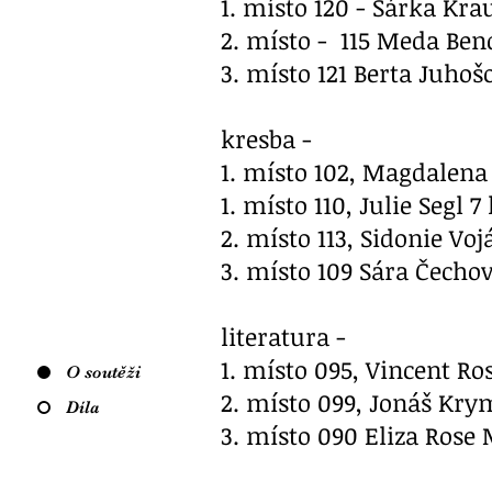
1. místo 120 - Šárka Kra
2. místo - 115 Meda Ben
3. místo 121 Berta Juhoš
kresba -
1. místo 102, Magdalena
1. místo 110, Julie Segl
2. místo 113, Sidonie Vo
3. místo 109 Sára Čecho
literatura -
1. místo 095, Vincent Ro
O soutěži
2. místo 099, Jonáš Kry
Díla
3. místo 090 Eliza Rose