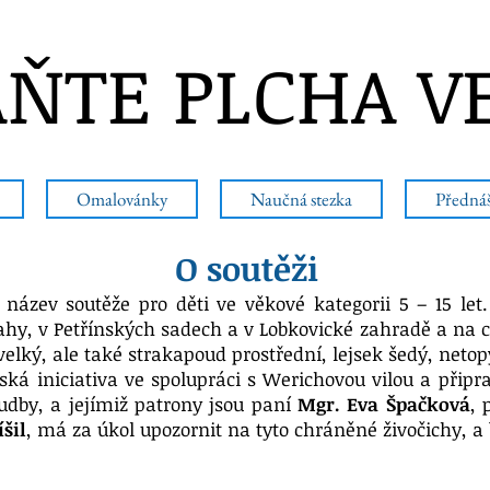
ŇTE PLCHA V
Omalovánky
Naučná stezka
Předná
O soutěži
 název soutěže pro děti ve věkové kategorii 5 – 15 let
ahy, v Petřínských sadech a v Lobkovické zahradě a na ce
velký, ale také strakapoud prostřední, lejsek šedý, netop
nská iniciativa ve spolupráci s Werichovou vilou a při
y, a jejímiž patrony jsou paní
Mgr. Eva Špačková
, 
íšil
, má za úkol upozornit na tyto chráněné živočichy, a 