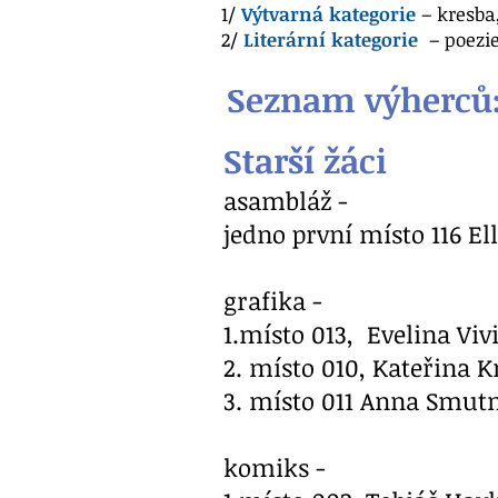
1/
Výtvarná kategorie
– kresba
2/
Literární kategorie
– poezie
Seznam výherců
Starší žáci
asambláž -
jedno první místo 116 El
grafika -
1.místo 013, Evelina Viv
2. místo 010, Kateřina K
3. místo 011 Anna Smutn
komiks -