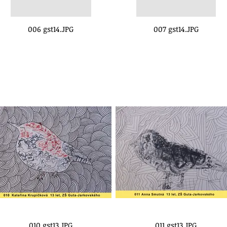
006 gst14.JPG
007 gst14.JPG
010 gst13.JPG
011 gst13.JPG