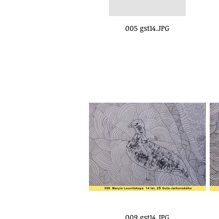
005 gst14.JPG
009 gst14.JPG