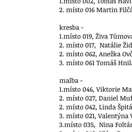
1.místo 002, Tobiáš Havl
2. místo 016 Martin Filč
kresba -
1.místo 019, Živa Tůmo
2. místo 017, Natálie Ž
2. místo 062, Anežka Ovč
3. místo 061 Tomáš Hnila
malba -
1.místo 046, Viktorie M
2. místo 027, Daniel Muf
2. místo 042, Linda Špi
3. místo 021, Valentýna 
3.místo 035, Nina Fo