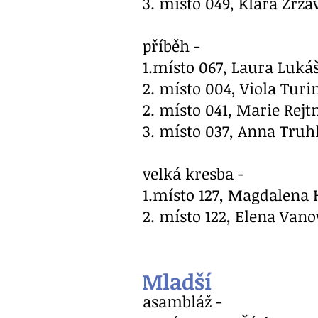
3. místo 049, Klára Zrz
příběh -
1.místo 067, Laura Lukáš
2. místo 004, Viola Turi
2. místo 041, Marie Re
3. místo 037, Anna Truhl
velká kresba -
1.místo 127, Magdalena 
2. místo 122, Elena Vano
Mladší
asambláž -