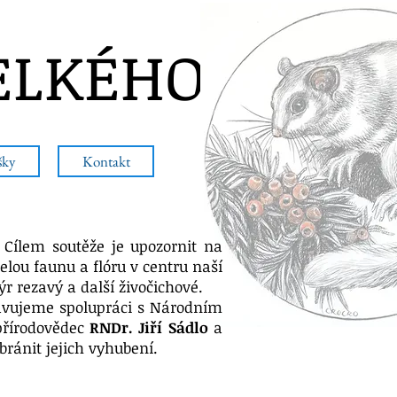
ELKÉHO
šky
Kontakt
. Cílem soutěže je upozornit na
lou faunu a flóru v centru naší
ýr rezavý a další živočichové.
pravujeme spolupráci s Národním
přírodovědec
RNDr. Jiří Sádlo
a
bránit jejich vyhubení.