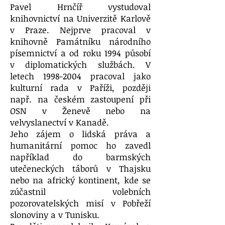
Pavel Hrnčíř vystudoval
knihovnictví na Univerzitě Karlově
v Praze. Nejprve pracoval v
knihovně Památníku národního
písemnictví a od roku 1994 působí
v diplomatických službách. V
letech
1998-2004
pracoval jako
kulturní rada v Paříži, později
např. na českém zastoupení při
OSN v Ženevě nebo na
velvyslanectví v Kanadě.
Jeho zájem o lidská práva a
humanitární pomoc ho zavedl
například do barmských
utečeneckých táborů v Thajsku
nebo na africký kontinent, kde se
zúčastnil volebních
pozorovatelských misí v Pobřeží
slonoviny a v Tunisku.