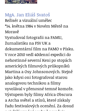
MgA. Jan Eliáš Svatoš
Režisér a vizuální umělec
*14. května 1984 v Novém Městě na
Moravě
Vystudoval fotografii na FAMU,
žurnalistiku na FSV UK a
dokumentární film na FAMO v Písku.
V roce 2010 vedl 40denní expedici do
nehostinné severní Keni po stopách
amerických filmových průkopníků
Martina a Osy Johnsonových. Stejně
jako kdysi oni fotografoval starou
analogovou technikou a filmy
vyvolával v přenosné temné komoře.
Výstupem byly filmy Africa Obscura
a Archa světel a stínů, které získaly
řadu festivalových ocenění. Za dosud