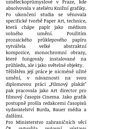
uměleckoprůmyslové v Praze, kde
absolvovala v ateliéru Knižní grafiky.
Po ukončení studia se věnovala
specifické tvorbě Paper Art, technice,
která chápe papír jako médium
volného umění. Použitím
prozaického průklepového papíru
vytvářela velké abstraktní
kompozice, monochromní obrazy,
které fungovaly instalované na
průhledu, ale i jako světelné objekty.
Těžištěm její práce je nicméně užité
umění, v návaznosti na svou
diplomovou práci „Filmový plakát"
pak pracovala jako Art director pro
filmový časopis Cinema. Jako grafik
postupně prošla redakcemi časopisů
vydavatelství Burda, Bauer média a
dalšími.
Pro Ministerstvo zahraničních věcí
ČR vytvořila putovní výstavu