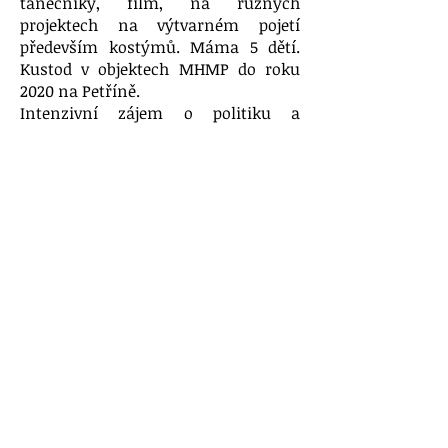
tanečníky, film, na různých
projektech na výtvarném pojetí
především kostýmů. Máma 5 dětí.
Kustod v objektech MHMP do roku
2020 na Petříně.
Intenzivní zájem o politiku a
ochranu přírody v Praze .