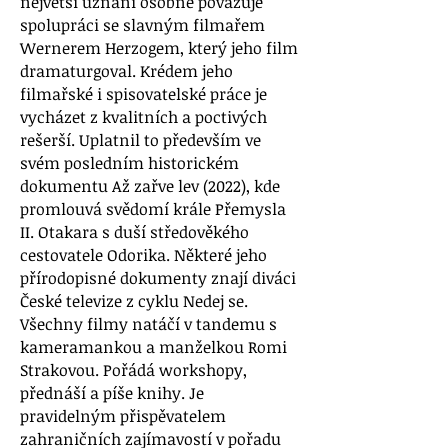
největší uznání osobně považuje
spolupráci se slavným filmařem
Wernerem Herzogem, který jeho film
dramaturgoval. Krédem jeho
filmařské i spisovatelské práce je
vycházet z kvalitních a poctivých
rešerší. Uplatnil to především ve
svém posledním historickém
dokumentu Až zařve lev (2022), kde
promlouvá svědomí krále Přemysla
II. Otakara s duší středověkého
cestovatele Odorika. Některé jeho
přírodopisné dokumenty znají diváci
České televize z cyklu Nedej se.
Všechny filmy natáčí v tandemu s
kameramankou a manželkou Romi
Strakovou. Pořádá workshopy,
přednáší a píše knihy. Je
pravidelným přispěvatelem
zahraničních zajímavostí v pořadu