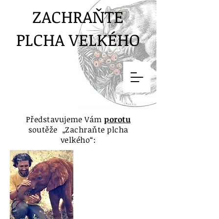
ZACHRAŇTE
PLCHA VELKÉHO
Představujeme Vám
porotu
soutěže „Zachraňte plcha
velkého“: